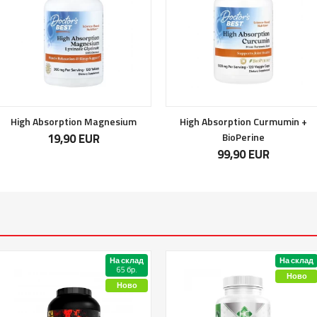
High Absorption Magnesium
High Absorption Curmumin +
19,90 EUR
BioPerine
99,90 EUR
На склад
На склад
65 бр.
Ново
Ново