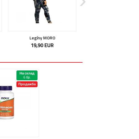
Legíny MORO
Con-Cret
19,90 EUR
26,90 EUR
На склад
6 бр.
Продажба