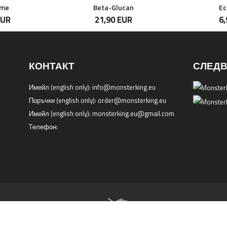
ome
Beta-Glucan
Ec
EUR
21,90 EUR
6,
КОНТАКТ
СЛЕДВ
Имейл
(english only)
:
info@monsterking.eu
Поръчки
(english only)
:
order@monsterking.eu
Имейл
(english only)
:
monsterking.eu@gmail.com
Tелефон: