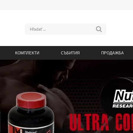
КОМПЛЕКТИ
СЪБИТИЯ
ПРОДАЖБА
AT Sport
АМИНОКИСЕЛИНИ
MuscleCare
Анаболиза
E Labs
MuscleMeds
Креатин
BCAA
ammer Labz
Muscletech
Витамини
Глутамин
armony Concept
Mutant
Ставно хр
Говеждо месо
aya Labs
MyProtein
Добавки
Изчерпателен
ero Nutrition
NOW Foods
PH
Течност
ero.Pro
Nucleon Nutrition
Hardcore
Прах
i-Tech Pharmaceuticals
Nutrend
Напитки
Таблет
oly Grail
Nutrex
Аксесоар
HMB
nnovative Labs
Olimp
Протеинов