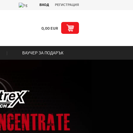
ВХОД
РЕГИСТРАЦИЯ
0,00 EUR
|
ВАУЧЕР ЗА ПОДАРЪК
тори и добавки NO
Puritan´s Pride
Real Pharm
Redcon1
анене
Rich Piana 5% Nutrition
Rule1
SAN
Sante
Savage Line Labs
и
Scitec Nutrition
и барове, чипс
Skull Labs