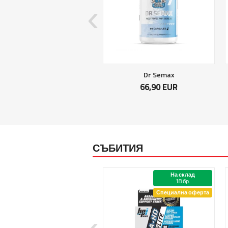
Crea monohydrate
Dr Semax
13,90 EUR
66,90 EUR
СЪБИТИЯ
На склад
На склад
15 бр.
18 бр.
Специална оферта
Специална оферта