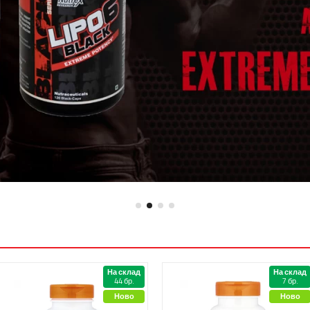
nsane Labz
Optimum Nutrition
Пудинги, 
ИЗГАРЯНЕ НА МАЗНИНИ
NX
Osavi
Сосове, к
G Sciences
Peak Performance
Сиропи, 
Карнитин
ars
PESience
Ядкови мас
Отводняване
egabol
Phoenix Labs
Протеино
САЩ
HP
Psycho Pharma
Овесени я
Със стимуланти
PCT
Течност
Детокс
Без стимуланти
Либидо
Покажи всички
Nootropic
Масла за 
Пептиди
Ваучери з
Special ing
Електрол
На склад
На склад
44 бр.
7 бр.
Ново
Ново