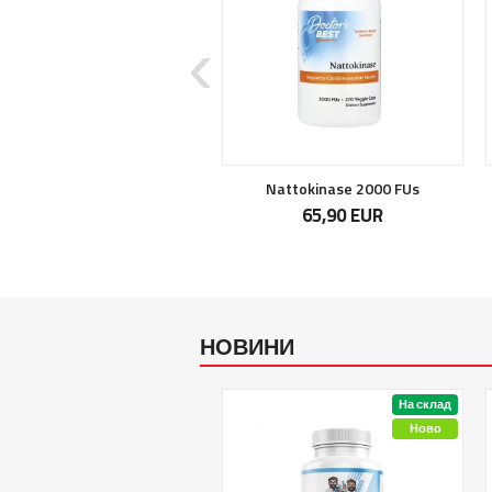
Mutant Hardcore ISO
Nattokinase 2000 FUs
69,90 EUR
65,90 EUR
НОВИНИ
На склад
На склад
31 бр.
Ново
Ново