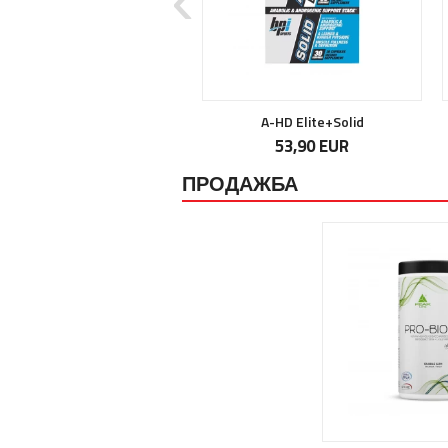
ABE All Black Everything
A-HD Elite+Solid
19,90 EUR
53,90 EUR
ПРОДАЖБА